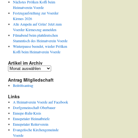
Nächstes Prölken Koffi beim
Heimatverein Voerde
Festzugaufstellung zur Voerder
Kirmes 2026
Alle Ampeln auf Grün! Jetzt zum
Voerder Kirmeszug anmelden
Filmabend beim plattdeutschen
Stammtisch des Heimatverein Voerde
Winterpause beendet, wieder Prölken
Koffi beim Heimatverein Voerde
Artikel im Archiv
Artikel
im
Archiv
Antrag Mitgliedschaft
Beitrittsantrag
Links
A Heimatverein Voerde auf Facebook
Dorfgemeinschaft Oberbauer
Ennepe-Ruhr-Kreis
Ennepetaler Heimatbriefe
Ennepetaler Reiterverein
Evangelische Kirchengemeinde
Voerde