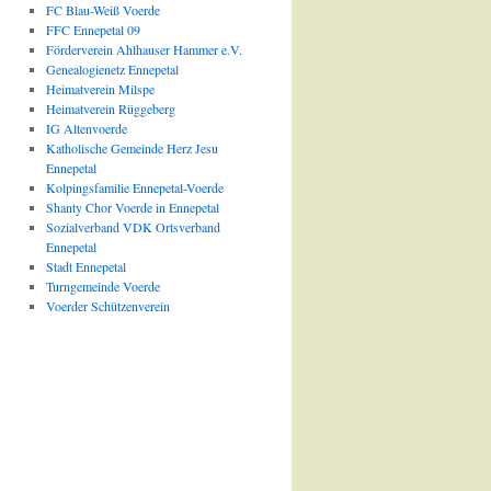
FC Blau-Weiß Voerde
FFC Ennepetal 09
Förderverein Ahlhauser Hammer e.V.
Genealogienetz Ennepetal
Heimatverein Milspe
Heimatverein Rüggeberg
IG Altenvoerde
Katholische Gemeinde Herz Jesu
Ennepetal
Kolpingsfamilie Ennepetal-Voerde
Shanty Chor Voerde in Ennepetal
Sozialverband VDK Ortsverband
Ennepetal
Stadt Ennepetal
Turngemeinde Voerde
Voerder Schützenverein