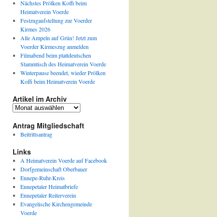
Nächstes Prölken Koffi beim
Heimatverein Voerde
Festzugaufstellung zur Voerder
Kirmes 2026
Alle Ampeln auf Grün! Jetzt zum
Voerder Kirmeszug anmelden
Filmabend beim plattdeutschen
Stammtisch des Heimatverein Voerde
Winterpause beendet, wieder Prölken
Koffi beim Heimatverein Voerde
Artikel im Archiv
Artikel
im
Archiv
Antrag Mitgliedschaft
Beitrittsantrag
Links
A Heimatverein Voerde auf Facebook
Dorfgemeinschaft Oberbauer
Ennepe-Ruhr-Kreis
Ennepetaler Heimatbriefe
Ennepetaler Reiterverein
Evangelische Kirchengemeinde
Voerde