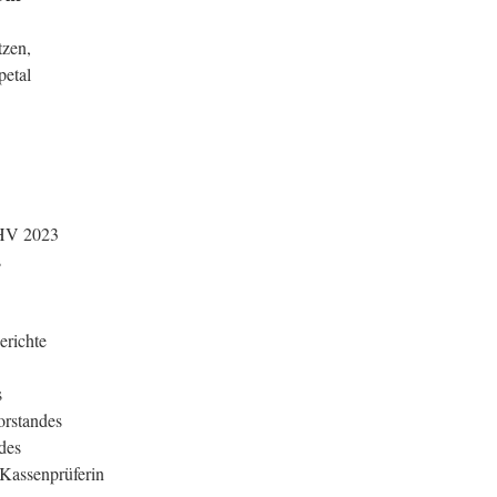
tzen,
etal
JHV 2023
s
erichte
s
orstandes
des
 Kassenprüferin