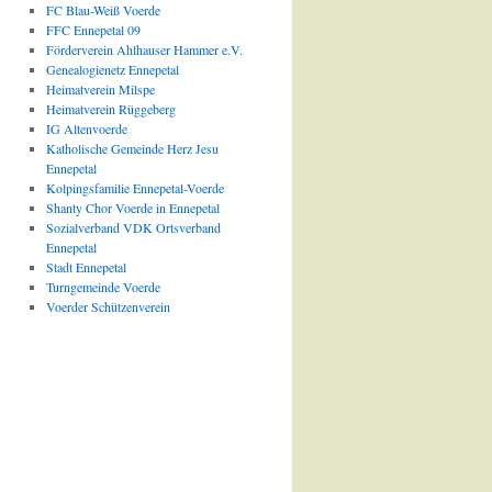
FC Blau-Weiß Voerde
FFC Ennepetal 09
Förderverein Ahlhauser Hammer e.V.
Genealogienetz Ennepetal
Heimatverein Milspe
Heimatverein Rüggeberg
IG Altenvoerde
Katholische Gemeinde Herz Jesu
Ennepetal
Kolpingsfamilie Ennepetal-Voerde
Shanty Chor Voerde in Ennepetal
Sozialverband VDK Ortsverband
Ennepetal
Stadt Ennepetal
Turngemeinde Voerde
Voerder Schützenverein