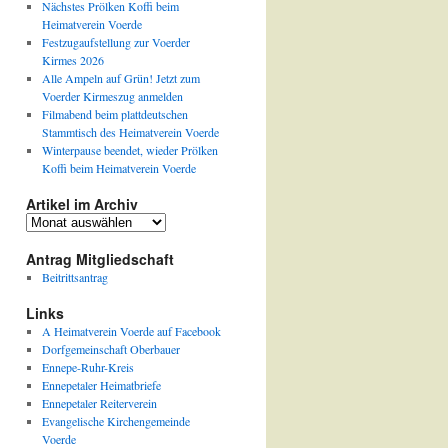
Nächstes Prölken Koffi beim
Heimatverein Voerde
Festzugaufstellung zur Voerder
Kirmes 2026
Alle Ampeln auf Grün! Jetzt zum
Voerder Kirmeszug anmelden
Filmabend beim plattdeutschen
Stammtisch des Heimatverein Voerde
Winterpause beendet, wieder Prölken
Koffi beim Heimatverein Voerde
Artikel im Archiv
Artikel
im
Archiv
Antrag Mitgliedschaft
Beitrittsantrag
Links
A Heimatverein Voerde auf Facebook
Dorfgemeinschaft Oberbauer
Ennepe-Ruhr-Kreis
Ennepetaler Heimatbriefe
Ennepetaler Reiterverein
Evangelische Kirchengemeinde
Voerde